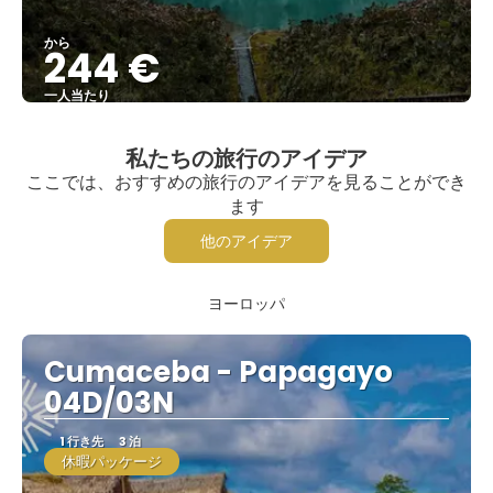
から
244 €
一人当たり
見る
私たちの旅行のアイデア
ここでは、おすすめの旅行のアイデアを見ることができ
ます
他のアイデア
ヨーロッパ
Cumaceba - Papagayo
04D/03N
1 行き先
3 泊
休暇パッケージ