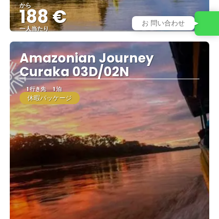
から
188 €
お 問い合わせ
一人当たり
見る
Amazonian Journey
Curaka 03D/02N
1 行き先
1 泊
休暇パッケージ