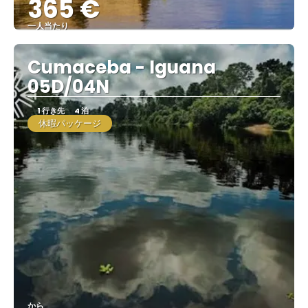
365 €
一人当たり
見る
Cumaceba - Iguana
05D/04N
1 行き先
4 泊
休暇パッケージ
から