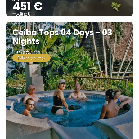
451 €
一人当たり
見る
Ceiba Tops 04 Days - 03
Nights
1 行き先
3 泊
休暇パッケージ