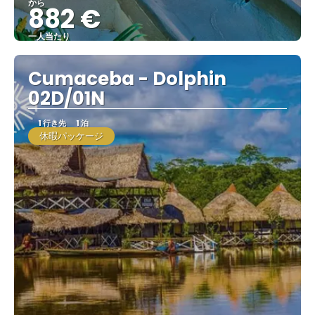
から
882 €
一人当たり
見る
Cumaceba - Dolphin
02D/01N
1 行き先
1 泊
休暇パッケージ