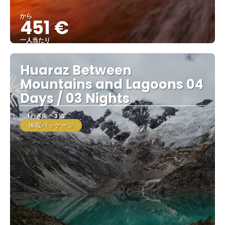
から
451 €
一人当たり
見る
Huaraz Between
Mountains and Lagoons 04
Days / 03 Nights
1 行き先
3 泊
休暇パッケージ