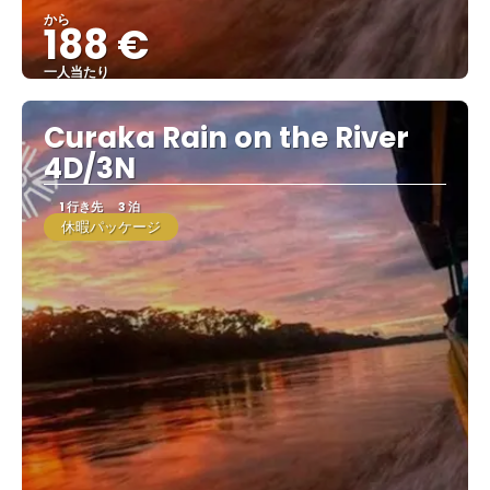
から
188 €
一人当たり
見る
Curaka Rain on the River
4D/3N
1 行き先
3 泊
休暇パッケージ