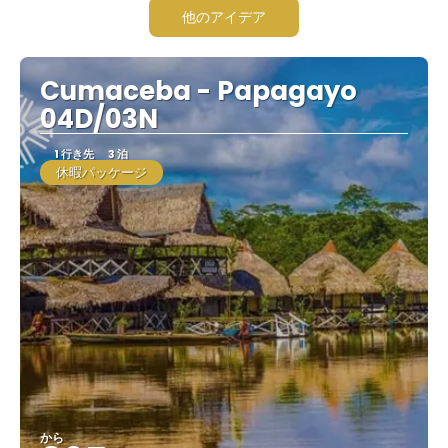
他のアイデア
Cumaceba - Papagayo
04D/03N
1 行き先
3 泊
休暇パッケージ
から