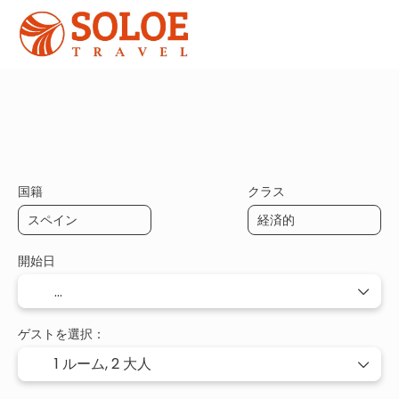
+
多デスティネーション
祝日
ルー
交通手段と宿泊
国籍
クラス
開始日
ゲストを選択：
1 ルーム,
2 大人