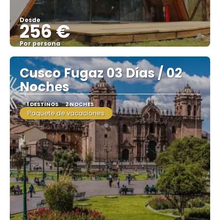
Desde
256 €
Por persona
Ver
Cusco Fugaz 03 Días / 02
Noches
1 DESTINOS
2 NOCHES
Paquete de vacaciones