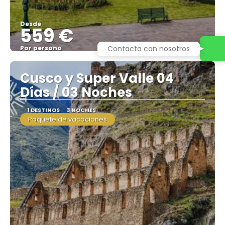
Desde
559 €
Contacta con nosotros
Por persona
Ver
Cusco y Super Valle 04
Días / 03 Noches
1 DESTINOS
3 NOCHES
Paquete de vacaciones