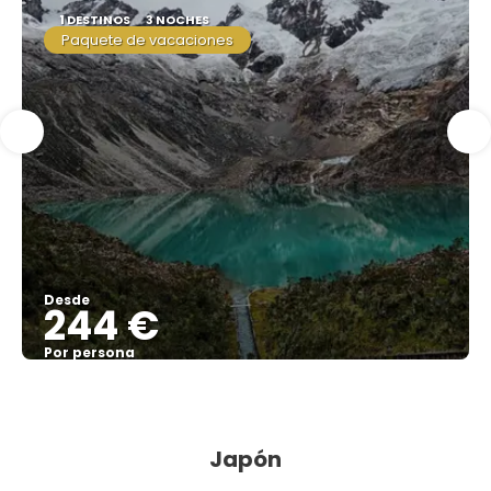
1 DESTINOS
3 NOCHES
Paquete de vacaciones
Desde
244 €
Por persona
Ver
Japón