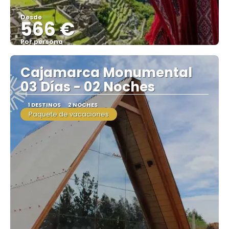
Desde
566 €
Por persona
Ver
Cajamarca Monumental
03 Días - 02 Noches
1 DESTINOS
2 NOCHES
Paquete de vacaciones