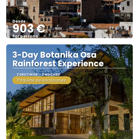
Desde
903 €
Por persona
Ver
3-Day Botanika Osa
Rainforest Experience
2 DESTINOS
2 NOCHES
Paquete de vacaciones