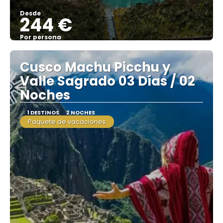
Desde
244 €
Por persona
Ver
Cusco Machu Picchu y
Valle Sagrado 03 Días / 02
Noches
1 DESTINOS
2 NOCHES
Paquete de vacaciones