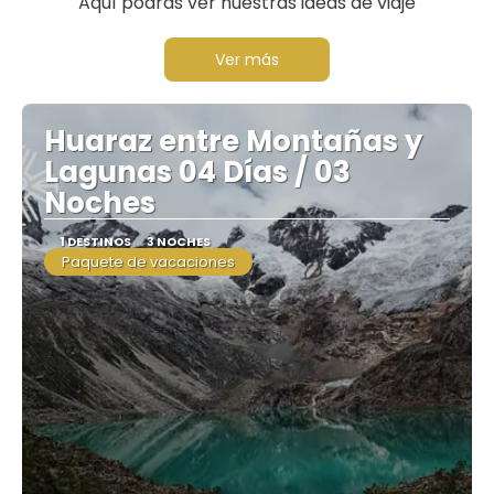
Aquí podrás ver nuestras ideas de viaje
Ver más
Huaraz entre Montañas y
Lagunas 04 Días / 03
Noches
1 DESTINOS
3 NOCHES
Paquete de vacaciones