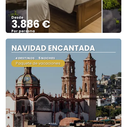
Desde
3.886 €
Por persona
Ver
NAVIDAD ENCANTADA
4 DESTINOS
5 NOCHES
Paquete de vacaciones