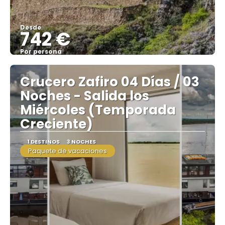
Desde
742 €
Por persona
Ver
Crucero Zafiro 04 Días / 03
Noches - Salida los
Miércoles (Temporada
Creciente)
1 DESTINOS
3 NOCHES
Paquete de vacaciones